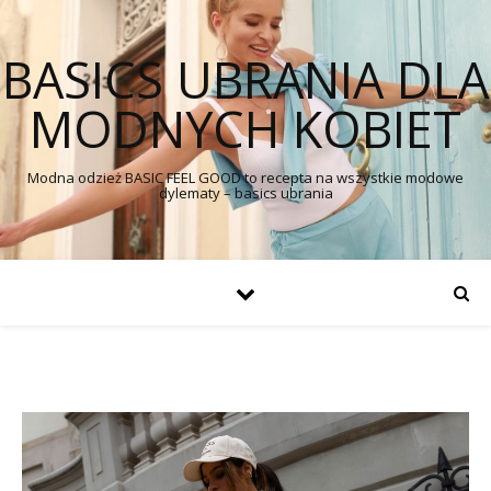
BASICS UBRANIA DLA
MODNYCH KOBIET
Modna odzież BASIC FEEL GOOD to recepta na wszystkie modowe
dylematy – basics ubrania