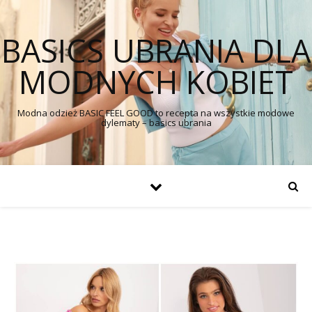
BASICS UBRANIA DLA
MODNYCH KOBIET
Modna odzież BASIC FEEL GOOD to recepta na wszystkie modowe
dylematy – basics ubrania