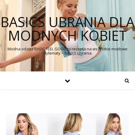
BASICS UBRANIA DLA
MODNYCH KOBIET
Modna odzież BASIC FEEL GOOD to recepta na wszystkie modowe
dylematy – basics ubrania