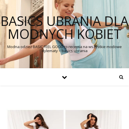
BASICS UBRANIA DLA
MODNYCH KOBIET
Modna odzież BASIC FEEL GOOD to recepta na wszystkie modowe
dylematy – basics ubrania