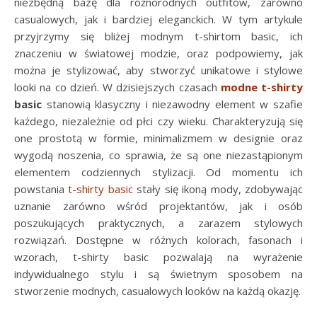
niezbędną bazę dla różnorodnych outfitów, zarówno
casualowych, jak i bardziej eleganckich. W tym artykule
przyjrzymy się bliżej modnym t-shirtom basic, ich
znaczeniu w światowej modzie, oraz podpowiemy, jak
można je stylizować, aby stworzyć unikatowe i stylowe
looki na co dzień. W dzisiejszych czasach
modne t-shirty
basic
stanowią klasyczny i niezawodny element w szafie
każdego, niezależnie od płci czy wieku. Charakteryzują się
one prostotą w formie, minimalizmem w designie oraz
wygodą noszenia, co sprawia, że są one niezastąpionym
elementem codziennych stylizacji. Od momentu ich
powstania
t-shirty basic
stały się ikoną mody, zdobywając
uznanie zarówno wśród projektantów, jak i osób
poszukujących praktycznych, a zarazem stylowych
rozwiązań. Dostępne w różnych kolorach, fasonach i
wzorach, t-shirty basic pozwalają na wyrażenie
indywidualnego stylu i są świetnym sposobem na
stworzenie modnych, casualowych looków na każdą okazję.