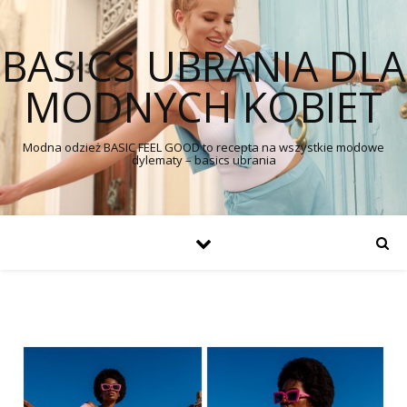
BASICS UBRANIA DLA
MODNYCH KOBIET
Modna odzież BASIC FEEL GOOD to recepta na wszystkie modowe
dylematy – basics ubrania