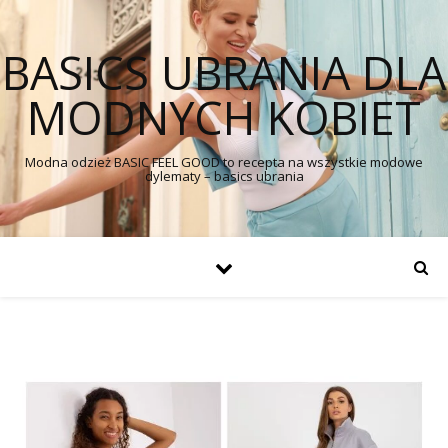
BASICS UBRANIA DLA
MODNYCH KOBIET
Modna odzież BASIC FEEL GOOD to recepta na wszystkie modowe
dylematy – basics ubrania