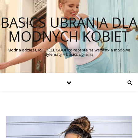
BASICS UBRANIA DLA
MODNYCH KOBIET
Modna odzież BASIC FEEL GOOD to recepta na wszystkie modowe
dylematy – basics ubrania