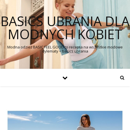
BASICS UBRANIA DLA
MODNYCH KOBIET
Modna odzież BASIC FEEL GOOD to recepta na wszystkie modowe
dylematy – basics ubrania