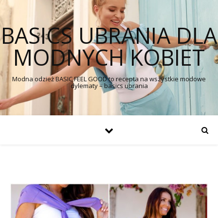
BASICS UBRANIA DLA
MODNYCH KOBIET
Modna odzież BASIC FEEL GOOD to recepta na wszystkie modowe
dylematy – basics ubrania