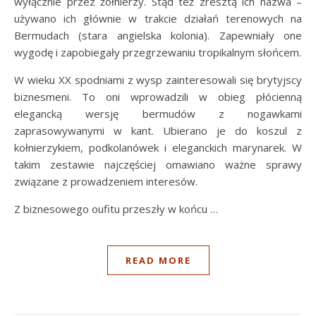
wyłącznie przez żołnierzy. Stąd też zresztą ich nazwa –
używano ich głównie w trakcie działań terenowych na
Bermudach (stara angielska kolonia). Zapewniały one
wygodę i zapobiegały przegrzewaniu tropikalnym słońcem.
W wieku XX spodniami z wysp zainteresowali się brytyjscy
biznesmeni. To oni wprowadzili w obieg płócienną
elegancką wersję bermudów z nogawkami
zaprasowywanymi w kant. Ubierano je do koszul z
kołnierzykiem, podkolanówek i eleganckich marynarek. W
takim zestawie najczęściej omawiano ważne sprawy
związane z prowadzeniem interesów.
Z biznesowego oufitu przeszły w końcu …
READ MORE