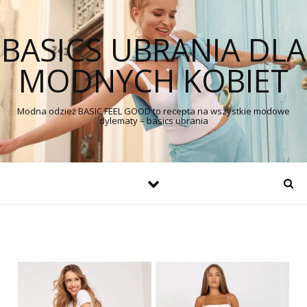
BASICS UBRANIA DLA
MODNYCH KOBIET
Modna odzież BASIC FEEL GOOD to recepta na wszystkie modowe
dylematy – basics ubrania