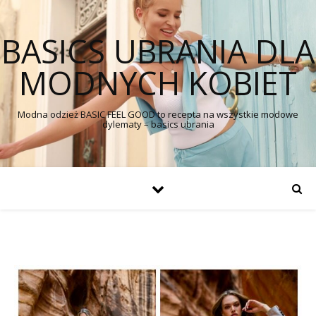
BASICS UBRANIA DLA
MODNYCH KOBIET
Modna odzież BASIC FEEL GOOD to recepta na wszystkie modowe
dylematy – basics ubrania