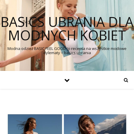
BASICS UBRANIA DLA
MODNYCH KOBIET
Modna odzież BASIC FEEL GOOD to recepta na wszystkie modowe
dylematy – basics ubrania