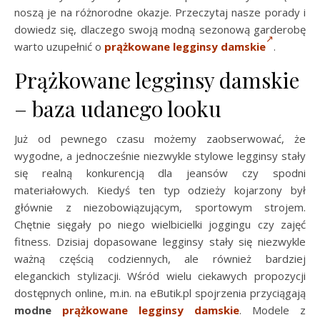
noszą je na różnorodne okazje. Przeczytaj nasze porady i
dowiedz się, dlaczego swoją modną sezonową garderobę
warto uzupełnić o
prążkowane legginsy damskie
.
Prążkowane legginsy damskie
– baza udanego looku
Już od pewnego czasu możemy zaobserwować, że
wygodne, a jednocześnie niezwykle stylowe legginsy stały
się realną konkurencją dla jeansów czy spodni
materiałowych. Kiedyś ten typ odzieży kojarzony był
głównie z niezobowiązującym, sportowym strojem.
Chętnie sięgały po niego wielbicielki joggingu czy zajęć
fitness. Dzisiaj dopasowane legginsy stały się niezwykle
ważną częścią codziennych, ale również bardziej
eleganckich stylizacji. Wśród wielu ciekawych propozycji
dostępnych online, m.in. na eButik.pl spojrzenia przyciągają
modne
prążkowane legginsy damskie
. Modele z