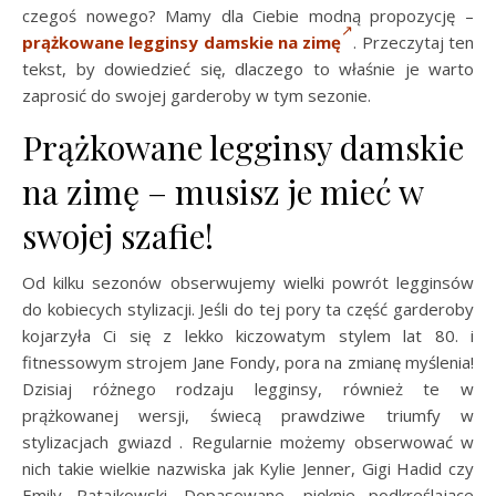
czegoś nowego? Mamy dla Ciebie modną propozycję –
prążkowane legginsy damskie na zimę
. Przeczytaj ten
tekst, by dowiedzieć się, dlaczego to właśnie je warto
zaprosić do swojej garderoby w tym sezonie.
Prążkowane legginsy damskie
na zimę – musisz je mieć w
swojej szafie!
Od kilku sezonów obserwujemy wielki powrót legginsów
do kobiecych stylizacji. Jeśli do tej pory ta część garderoby
kojarzyła Ci się z lekko kiczowatym stylem lat 80. i
fitnessowym strojem Jane Fondy, pora na zmianę myślenia!
Dzisiaj różnego rodzaju legginsy, również te w
prążkowanej wersji, świecą prawdziwe triumfy w
stylizacjach gwiazd . Regularnie możemy obserwować w
nich takie wielkie nazwiska jak Kylie Jenner, Gigi Hadid czy
Emily Ratajkowski. Dopasowane, pięknie podkreślające