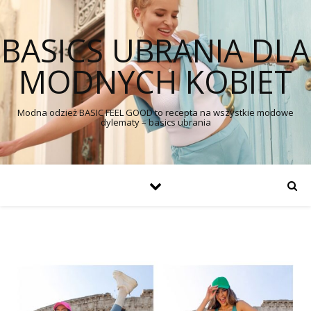
BASICS UBRANIA DLA
MODNYCH KOBIET
Modna odzież BASIC FEEL GOOD to recepta na wszystkie modowe
dylematy – basics ubrania