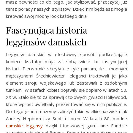
masz pewności co do tego, jak stylizować, przeczytaj już
teraz porady naszych stylistów. Dzięki nim będziesz mogła
kreować swój modny look każdego dnia.
Fascynująca historia
legginsów damskich
Legginsy damskie w efektowny sposób podkreślające
kobiece kształty mają za sobą wiele lat fascynującej
historii. Pierwotnie służyły nie tyle paniom, ile… modnym
mężczyznom! Średniowieczni eleganci traktowali je jako
element stroju wojskowego lub zestawiali z ozdobnymi
tunikami. W szafach kobiet pojawiły się dopiero w latach 50.
XX w. Stało się to za sprawą czołowych gwiazd Hollywood,
które wprost uwielbiały prezentować się w nich publicznie.
Do tego grona możemy zaliczyć takie wielkie nazwiska jak
Audrey Hepburn czy Sophia Loren. W latach 80. modne
damskie legginsy
dzięki fitnessowej guru Jane Fondzie
zawędrowały do sal fitness. Przez to przez dłuższy czas