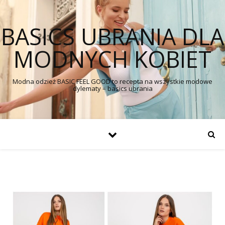
BASICS UBRANIA DLA
MODNYCH KOBIET
Modna odzież BASIC FEEL GOOD to recepta na wszystkie modowe
dylematy – basics ubrania