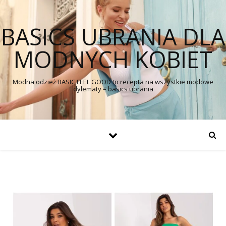
BASICS UBRANIA DLA
MODNYCH KOBIET
Modna odzież BASIC FEEL GOOD to recepta na wszystkie modowe
dylematy – basics ubrania