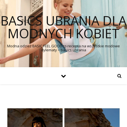
BASICS UBRANIA DLA
MODNYCH KOBIET
Modna odzież BASIC FEEL GOOD to recepta na wszystkie modowe
dylematy – basics ubrania