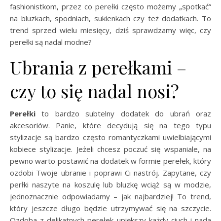
fashionistkom, przez co perełki często możemy „spotkać”
na bluzkach, spodniach, sukienkach czy też dodatkach. To
trend sprzed wielu miesięcy, dziś sprawdzamy więc, czy
perełki są nadal modne?
Ubrania z perełkami –
czy to się nadal nosi?
Perełki
to bardzo subtelny dodatek do ubrań oraz
akcesoriów. Panie, które decydują się na tego typu
stylizacje są bardzo często romantyczkami uwielbiającymi
kobiece stylizacje. Jeżeli chcesz poczuć się wspaniale, na
pewno warto postawić na dodatek w formie perełek, który
ozdobi Twoje ubranie i poprawi Ci nastrój. Zapytane, czy
perłki naszyte na koszulę lub bluzkę wciąż są w modzie,
jednoznacznie odpowiadamy – jak najbardziej! To trend,
który jeszcze długo będzie utrzymywać się na szczycie.
Ozdoba z delikatnych perełek upiększy każdy ciuch i nada