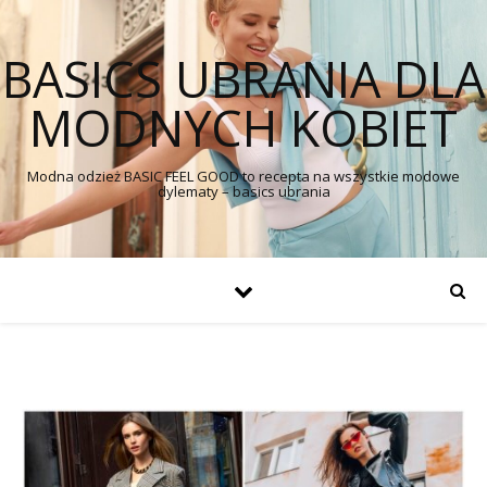
BASICS UBRANIA DLA
MODNYCH KOBIET
Modna odzież BASIC FEEL GOOD to recepta na wszystkie modowe
dylematy – basics ubrania