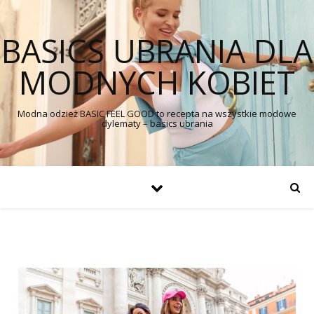
BASICS UBRANIA DLA
MODNYCH KOBIET
Modna odzież BASIC FEEL GOOD to recepta na wszystkie modowe
dylematy – basics ubrania