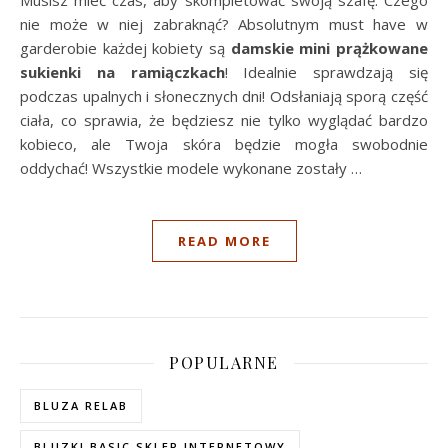
Musisz mieć czas, aby skompletować swoją szafę. Czego
nie może w niej zabraknąć? Absolutnym must have w
garderobie każdej kobiety są
damskie mini prążkowane
sukienki na ramiączkach
! Idealnie sprawdzają się
podczas upalnych i słonecznych dni! Odsłaniają sporą część
ciała, co sprawia, że będziesz nie tylko wyglądać bardzo
kobieco, ale Twoja skóra będzie mogła swobodnie
oddychać! Wszystkie modele wykonane zostały
…
READ MORE
POPULARNE
BLUZA RELAB
BLUZKI BASIC SKLEP INTERNETOWY