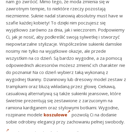
nam go zwrócić. Mimo tego, że moda zmienia się w
zawrotnym tempie, to niektóre rzeczy pozostają
niezmienne. Suknie nadal stanowią absolutny must have w
szafie każdej kobiety! To dzięki nim poczujesz się
wyjątkowo zarówno za dnia, jak i wieczorem. Podpowiemy
Ci, jak je nosić, aby podkreślić swoją sylwetkę i stworzyć
niepowtarzalne stylizacje. Współcześnie sukienki damskie
nosimy nie tylko na wyjątkowe okazje, ale przede
wszystkim na co dzień. Są bardzo wygodne, a za pomocą
odpowiednich akcesoriów możesz zmienić ich charakter nie
do poznania! Na co dzień wybierz taką wykonaną z
wygodnej tkaniny. Dzianinowy lub dresowy model zestaw z
trampkami oraz bluzą wkładaną przez głowę. Ciekawą,
casualową alternatywą są także sukienki jeansowe, które
świetnie prezentują się zestawione z zarzuconym na
ramiona kardiganem oraz stylowymi botkami. Wygodne,
rozpinane modele
koszulowe
pozwolą Ci na dodanie
sobie odrobiny elegancji przy zachowaniu pełnej swobody.