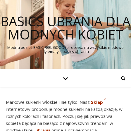
BASICS UBRANIA DLA
MODNYCH KOBIET
Modna odzież BASIC FEEL GOOD to recepta na wszystkie modowe
dylematy – basics ubrania
Markowe sukienki włoskie i nie tylko. Nasz
Sklep
internetowy proponuje modne sukienki na każdą okazję, w
różnych kolorach i fasonach. Poczuj się jak prawdziwa
kobieta będąca na bieżąco z najnowszymi trendami w
modzie i kupuj
ubrania
online z przyjemnością.