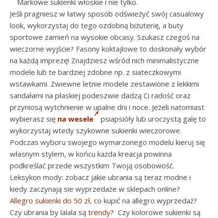
Markowe sukienki włoskie i nie tylko.
Jeśli pragniesz w łatwy sposób odświeżyć swój casualowy
look, wykorzystaj do tego ozdobną biżuterię, a buty
sportowe zamień na wysokie obcasy. Szukasz czegoś na
wieczorne wyjście? Fasony koktajlowe to doskonały wybór
na każdą imprezę! Znajdziesz wśród nich minimalistyczne
modele lub te bardziej zdobne np. z siateczkowymi
wstawkami. Zwiewne letnie modele zestawione z lekkimi
sandałami na płaskiej podeszwie dadzą Ci radość oraz
przyniosą wytchnienie w upalne dni i noce. Jeżeli natomiast
wybierasz się
na wesele
psiapsióły lub uroczystą galę to
wykorzystaj wtedy szykowne sukienki wieczorowe.
Podczas wyboru swojego wymarzonego modelu kieruj się
własnym stylem, w końcu każda kreacja powinna
podkreślać przede wszystkim Twoją osobowość.
Leksykon mody: zobacz jakie ubrania są teraz modne i
kiedy zaczynają sie wyprzedaże w sklepach online?
Allegro sukienki do 50 zł
, co kupić na allegro wyprzedaż?
Czy ubrania by lalala są
trendy
? Czy kolorowe sukienki są