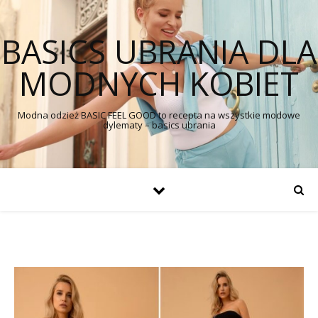
BASICS UBRANIA DLA
MODNYCH KOBIET
Modna odzież BASIC FEEL GOOD to recepta na wszystkie modowe
dylematy – basics ubrania