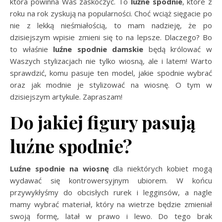
która powinna Was zaskoczyć. To
luźne spodnie
, które z
roku na rok zyskują na popularności. Choć wciąż sięgacie po
nie z lekką nieśmiałością, to mam nadzieję, że po
dzisiejszym wpisie zmieni się to na lepsze. Dlaczego? Bo
to właśnie
luźne spodnie damskie
będą królować w
Waszych stylizacjach nie tylko wiosną, ale i latem! Warto
sprawdzić, komu pasuje ten model, jakie spodnie wybrać
oraz jak modnie je stylizować na wiosnę. O tym w
dzisiejszym artykule. Zapraszam!
Do jakiej figury pasują
luźne spodnie?
Luźne spodnie na wiosnę
dla niektórych kobiet mogą
wydawać się kontrowersyjnym ubiorem. W końcu
przywykłyśmy do obcisłych rurek i legginsów, a nagle
mamy wybrać materiał, który na wietrze będzie zmieniał
swoją formę, latał w prawo i lewo. Do tego brak