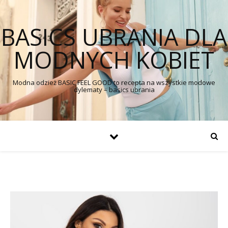
BASICS UBRANIA DLA
MODNYCH KOBIET
Modna odzież BASIC FEEL GOOD to recepta na wszystkie modowe
dylematy – basics ubrania