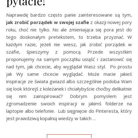
pytacie!
Naprawdę bardzo często panie zainteresowane są tym,
jak zrobić porządek w swojej szafie
z okazji nowej pory
roku, choć nie tylko. No ale zmieniająca się pora jest do
tego doskonałym pretekstem, to trzeba przyznać. W
każdym razie, jeżeli nie wiesz, jak zrobić porządek w
szafie, śpieszymy z pomocą. Przede wszystkim
proponujemy na samym początku usiąść i zastanowić się
nad tym, jak chcecie, aby wyglądał Wasz styl. Po prostu
jak Wy same chcecie wyglądać. Może macie jakieś
inspiracje ze świata gwiazd albo szczególnie podoba Wam
się look którejś z koleżanek i chciałybyście choćby delikatnie
się nim zainspirować? Dobrym pomysłem jest
zgromadzenie swoich inspiracji w jakimś folderze na
laptopie albo telefonie. Lub sięgnięcie do Pinteresta, który
jest prawdziwą kopalnią wiedzy w takich …