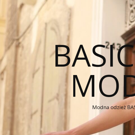
BASI
MOD
Modna odzież BAS