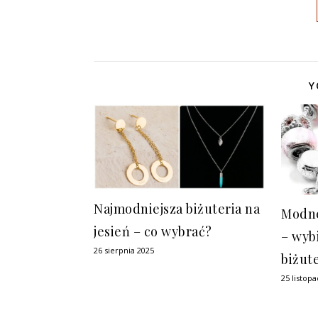
Y
Najmodniejsza biżuteria na
Modne
jesień – co wybrać?
– wyb
26 sierpnia 2025
biżut
25 listop