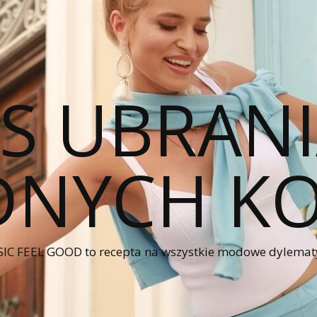
CS UBRANI
NYCH KO
IC FEEL GOOD to recepta na wszystkie modowe dylematy