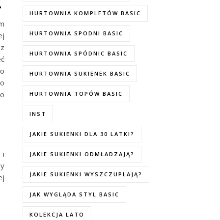
!
HURTOWNIA KOMPLETÓW BASIC
em
HURTOWNIA SPODNI BASIC
ej
sz
HURTOWNIA SPÓDNIC BASIC
eć
co
HURTOWNIA SUKIENEK BASIC
to
do
HURTOWNIA TOPÓW BASIC
INST
JAKIE SUKIENKI DLA 30 LATKI?
 i
JAKIE SUKIENKI ODMŁADZAJĄ?
zy
JAKIE SUKIENKI WYSZCZUPLAJĄ?
ej
JAK WYGLĄDA STYL BASIC
KOLEKCJA LATO