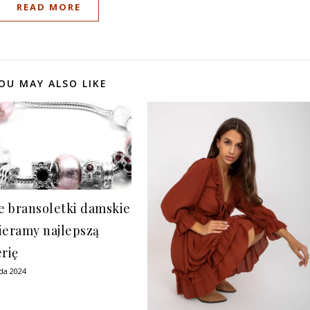
READ MORE
OU MAY ALSO LIKE
 bransoletki damskie
ieramy najlepszą
erię
ada 2024