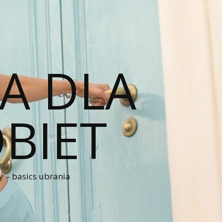
A DLA
BIET
 – basics ubrania