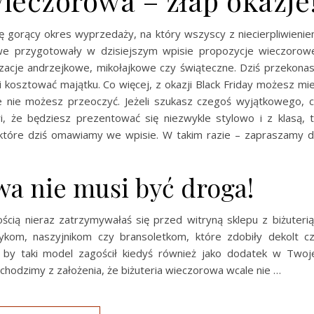
wieczorowa – złap okazje
ę gorący okres wyprzedaży, na który wszyscy z niecierpliwieni
owe przygotowały w dzisiejszym wpisie propozycje wieczorow
tylizacje andrzejkowe, mikołajkowe czy świąteczne. Dziś przekona
i kosztować majątku. Co więcej, z okazji Black Friday możesz mi
nie nie możesz przeoczyć. Jeżeli szukasz czegoś wyjątkowego, 
wi, że będziesz prezentować się niezwykle stylowo i z klasą, 
 które dziś omawiamy we wpisie. W takim razie – zapraszamy 
wa nie musi być droga!
ścią nieraz zatrzymywałaś się przed witryną sklepu z biżuterią
zykom, naszyjnikom czy bransoletkom, które zdobiły dekolt c
 by taki model zagościł kiedyś również jako dodatek w Twoj
 Wychodzimy z założenia, że biżuteria wieczorowa wcale nie …