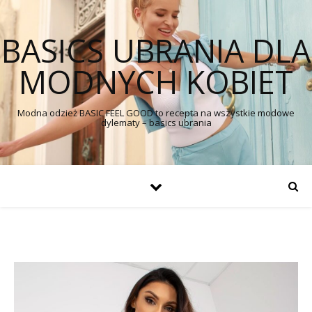
BASICS UBRANIA DLA
MODNYCH KOBIET
Modna odzież BASIC FEEL GOOD to recepta na wszystkie modowe
dylematy – basics ubrania