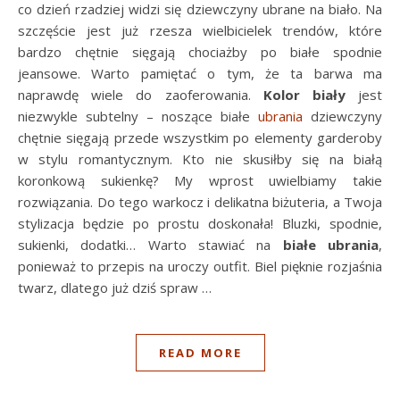
co dzień rzadziej widzi się dziewczyny ubrane na biało. Na
szczęście jest już rzesza wielbicielek trendów, które
bardzo chętnie sięgają chociażby po białe spodnie
jeansowe. Warto pamiętać o tym, że ta barwa ma
naprawdę wiele do zaoferowania.
Kolor biały
jest
niezwykle subtelny – noszące białe
ubrania
dziewczyny
chętnie sięgają przede wszystkim po elementy garderoby
w stylu romantycznym. Kto nie skusiłby się na białą
koronkową sukienkę? My wprost uwielbiamy takie
rozwiązania. Do tego warkocz i delikatna biżuteria, a Twoja
stylizacja będzie po prostu doskonała! Bluzki, spodnie,
sukienki, dodatki… Warto stawiać na
białe ubrania
,
ponieważ to przepis na uroczy outfit. Biel pięknie rozjaśnia
twarz, dlatego już dziś spraw …
READ MORE