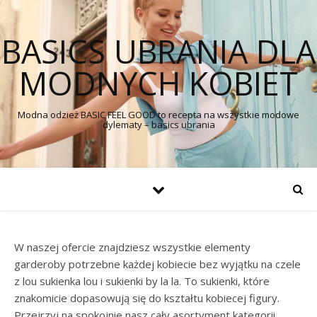
BASICS UBRANIA DLA
MODNYCH KOBIET
Modna odzież BASIC FEEL GOOD to recepta na wszystkie modowe
dylematy – basics ubrania
W naszej ofercie znajdziesz wszystkie elementy
garderoby potrzebne każdej kobiecie bez wyjątku na czele
z lou sukienka lou i sukienki by la la. To sukienki, które
znakomicie dopasowują się do kształtu kobiecej figury.
Przejrzyj na spokojnie nasz cały asortyment kategorii