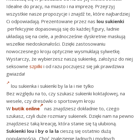
Idealne do pracy, na miasto i na imprezę. Przejrzyj
wszystkie nasze propozycje i znajdź te, które najbardziej
Ci odpowiadają. Prezentowane przez nas
lou sukienki
perfekcyjnie dopasowują się do każdej figury, ładnie
układają się na ciele, a jednocześnie dyskretnie maskują
wszelkie niedoskonałości. Dzięki zastosowaniu
nowoczesnego kroju optycznie wysmuklają sylwetkę.
Wystarczy, że wybierzesz naszą sukienkę, założysz do niej
seksowne
szpilki
i od razu poczujesz się jak prawdziwa
gwiazda!
lou sukienka i sukienki by la la i nie tylko
Bez względu na to, czy szukasz sukienki koktajlowej, na
wesele, czy dresówki o sportowym kroju
W
butik online
nas znajdziesz dokładnie to, czego
szukasz, czyli duże rozmiary sukienek. Dzięki nam na pewno
znajdziesz taką kreację, która stanie się tą ulubioną.
Sukienki lou i by o la la
cieszą się ostatnio dużą
popularnością. Choć znalezienie ładnych i modnych