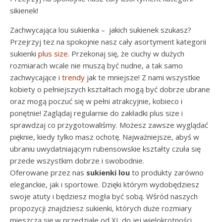
sikienek!
Zachwycająca lou sukienka – jakich sukienek szukasz?
Przejrzyj tez na spokojnie nasz cały asortyment kategorii
sukienki
plus size
. Przekonaj się, że ciuchy w dużych
rozmiarach wcale nie muszą być nudne, a tak samo
zachwycające i
trendy
jak te mniejsze! Z nami wszystkie
kobiety o pełniejszych kształtach mogą być dobrze ubrane
oraz mogą poczuć się w pełni atrakcyjnie, kobieco i
ponętnie! Zaglądaj regularnie do zakładki plus size i
sprawdzaj co przygotowaliśmy. Możesz zawsze wyglądać
pięknie, kiedy tylko masz ochotę. Najważniejsze, abyś w
ubraniu uwydatniającym rubensowskie kształty czuła się
przede wszystkim dobrze i swobodnie.
Oferowane przez nas
sukienki lou
to produkty zarówno
eleganckie, jak i sportowe. Dzięki którym wydobędziesz
swoje atuty i będziesz mogła być sobą. Wśród naszych
propozycji znajdziesz sukienki, których duże rozmiary
mieszczą się w przedziale od XL do jej wielokrotności.