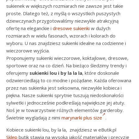
sukienek w większych rozmiarach nie zawsze jest takie
proste. Dlatego też, z myślą o wszystkich puszystych
dziewczynach przygotowaliśmy niezwykle atrakcyjną
ofertę na eleganckie i
dresowe sukienki
w dużych
rozmiarach w wielu fasonach, wzorach i kolorach do
wyboru. U nas znajdziesz sukienki idealne na codzienne i
wieczorowe wyjścia.
Proponujemy sukienki wieczorowe, koktajlowe, dresowe,
sportowe oraz na co dzień. Na bieżąco śledzimy trendy i
oferujemy
sukienki lou i by la la la
, które doskonale
odzwierciedlają to co modne i pożądane. Każda oferowana
przez nas sukienka jest seksowna, niezwykle kobieca i
piękna. Nasze sukienki sprytnie tuszują niedoskonałości
sylwetki i jednocześnie podkreślają największe jej atuty.
Noś je w towarzystwie różnych elementów garderoby.
Świetnie wyglądają z nimi
marynarki plus size
.
Kobiece sukienki lou, by la la, znajdziesz w eButik.pl
Sklep
butik stawia na wysoką jakość materiałów i precyzję