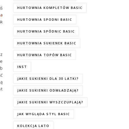
iś
HURTOWNIA KOMPLETÓW BASIC
ia
HURTOWNIA SPODNI BASIC
ak
HURTOWNIA SPÓDNIC BASIC
HURTOWNIA SUKIENEK BASIC
ez
HURTOWNIA TOPÓW BASIC
le
INST
ub
ść
JAKIE SUKIENKI DLA 30 LATKI?
Są
st
JAKIE SUKIENKI ODMŁADZAJĄ?
JAKIE SUKIENKI WYSZCZUPLAJĄ?
JAK WYGLĄDA STYL BASIC
KOLEKCJA LATO