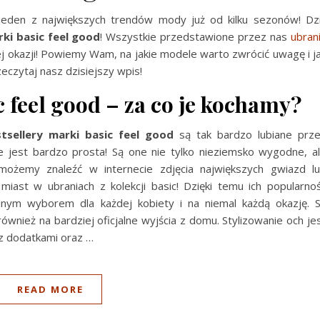
jeden z największych trendów mody już od kilku sezonów! Dz
rki basic feel good
! Wszystkie przedstawione przez nas
ubran
j okazji! Powiemy Wam, na jakie modele warto zwrócić uwagę i j
eczytaj nasz dzisiejszy wpis!
c feel good – za co je kochamy?
tsellery marki basic feel good
są tak bardzo lubiane prz
 jest bardzo prosta! Są one nie tylko nieziemsko wygodne, a
możemy znaleźć w internecie zdjęcia największych gwiazd l
 miast w ubraniach z kolekcji basic! Dzięki temu ich popularno
lnym wyborem dla każdej kobiety i na niemal każdą okazję. 
ównież na bardziej oficjalne wyjścia z domu. Stylizowanie och je
ę z dodatkami oraz
…
READ MORE