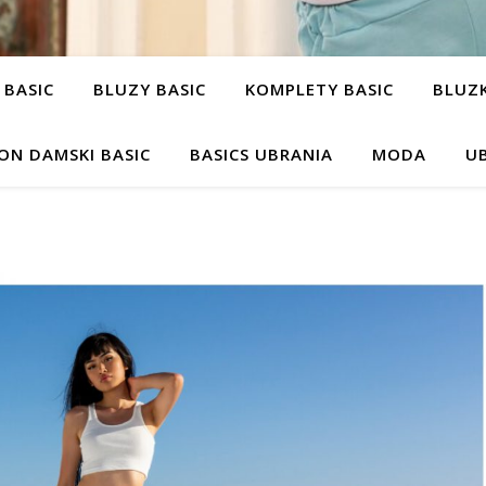
 BASIC
BLUZY BASIC
KOMPLETY BASIC
BLUZK
ON DAMSKI BASIC
BASICS UBRANIA
MODA
UB