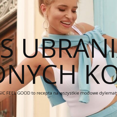
CS UBRANI
NYCH KO
IC FEEL GOOD to recepta na wszystkie modowe dylematy