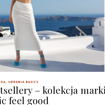
,
ODA
UBRANIA BASICS
tsellery – kolekcja mark
ic feel good