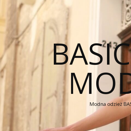
BASI
MOD
Modna odzież BAS