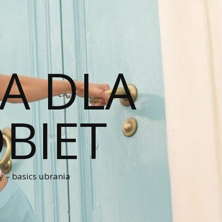
A DLA
BIET
 – basics ubrania