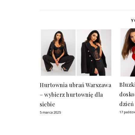
Y
Bluzki
Hurtownia ubrań Warszawa
dosko
– wybierz hurtownię dla
dzień
siebie
17 paździ
5 marca 2025