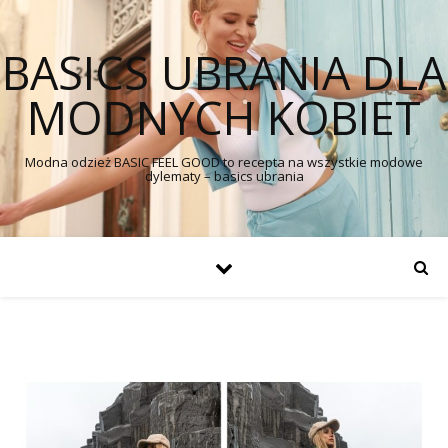
BASICS UBRANIA DLA
MODNYCH KOBIET
Modna odzież BASIC FEEL GOOD to recepta na wszystkie modowe
dylematy – basics ubrania