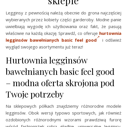
sklepie
Legginsy z pewnością należą obecnie do grona najczęściej
wybieranych przez kobiety części garderoby. Modne panie
uwielbiają wygodę ich użytkowania oraz fakt, że pasują
właściwie na każdą okazję. Sprawdź, co oferuje
hurtownia
legginsów bawełnianych basic feel good
i odśwież
wygląd swojego asortymentu już teraz!
Hurtownia legginsów
bawełnianych basic feel good
– modna oferta skrojona pod
Twoje potrzeby
Na sklepowych półkach znajdziemy różnorodne modele
legginsów. Obok wersji typowo sportowych, jak również
ozdobionych różnorodnymi wzorami prawdziwą furorę
wśród fashionistek robią gładkie, uniwersalne legginsy.