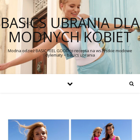
BASICS UBRANIA DLA
MODNYCH KOBIET
Modna odzież BASIC FEEL GOOD to recepta na wszystkie modowe
dylematy – basics ubrania