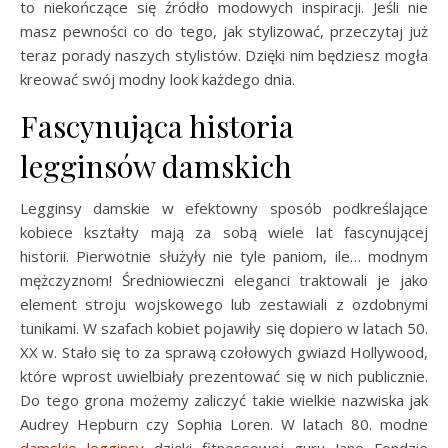
to niekończące się źródło modowych inspiracji. Jeśli nie
masz pewności co do tego, jak stylizować, przeczytaj już
teraz porady naszych stylistów. Dzięki nim będziesz mogła
kreować swój modny look każdego dnia.
Fascynująca historia
legginsów damskich
Legginsy damskie w efektowny sposób podkreślające
kobiece kształty mają za sobą wiele lat fascynującej
historii. Pierwotnie służyły nie tyle paniom, ile… modnym
mężczyznom! Średniowieczni eleganci traktowali je jako
element stroju wojskowego lub zestawiali z ozdobnymi
tunikami. W szafach kobiet pojawiły się dopiero w latach 50.
XX w. Stało się to za sprawą czołowych gwiazd Hollywood,
które wprost uwielbiały prezentować się w nich publicznie.
Do tego grona możemy zaliczyć takie wielkie nazwiska jak
Audrey Hepburn czy Sophia Loren. W latach 80. modne
damskie legginsy
dzięki fitnessowej guru Jane Fondzie