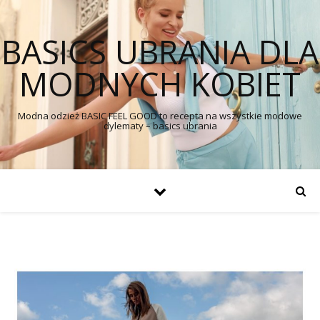
BASICS UBRANIA DLA
MODNYCH KOBIET
Modna odzież BASIC FEEL GOOD to recepta na wszystkie modowe
dylematy – basics ubrania