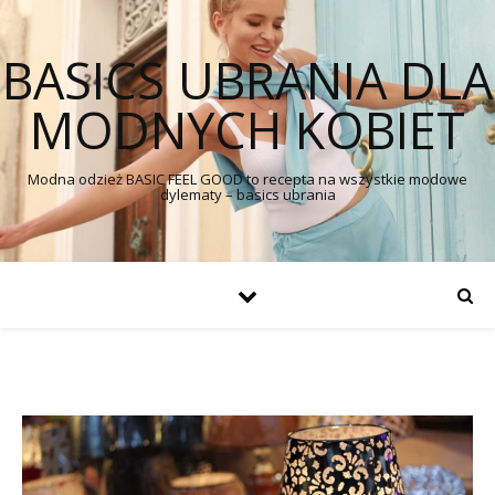
BASICS UBRANIA DLA
MODNYCH KOBIET
Modna odzież BASIC FEEL GOOD to recepta na wszystkie modowe
dylematy – basics ubrania