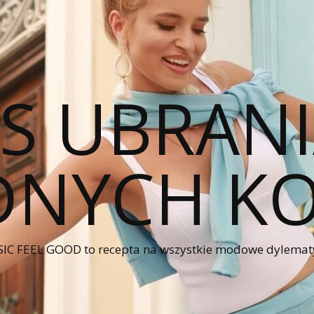
CS UBRANI
NYCH KO
IC FEEL GOOD to recepta na wszystkie modowe dylematy