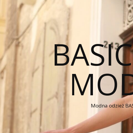
BASI
MOD
Modna odzież BAS