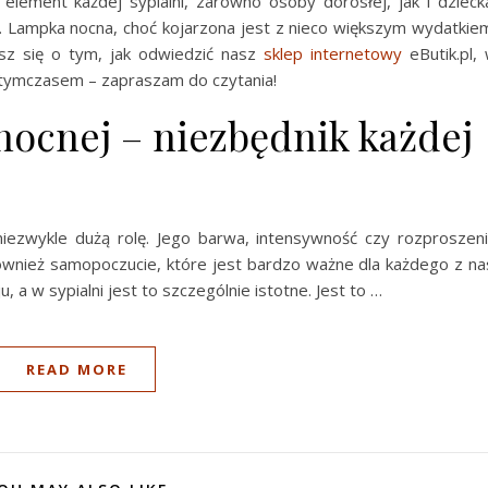
element każdej sypialni, zarówno osoby dorosłej, jak i dzieck
. Lampka nocna, choć kojarzona jest z nieco większym wydatkie
sz się o tym, jak odwiedzić nasz
sklep internetowy
eButik.pl,
A tymczasem – zapraszam do czytania!
 nocnej – niezbędnik każdej
ezwykle dużą rolę. Jego barwa, intensywność czy rozproszen
również samopoczucie, które jest bardzo ważne dla każdego z na
 a w sypialni jest to szczególnie istotne. Jest to …
READ MORE