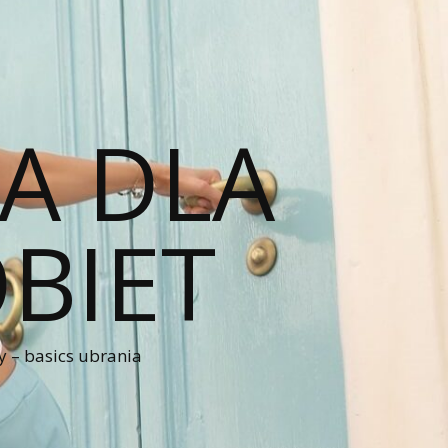
A DLA
BIET
 – basics ubrania