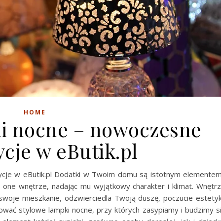
HOME
i nocne – nowoczesne
cje w eButik.pl
ycje w eButik.pl Dodatki w Twoim domu są istotnym elemente
 one wnętrze, nadając mu wyjątkowy charakter i klimat. Wnętr
swoje mieszkanie, odzwierciedla Twoją duszę, poczucie estetyk
ować stylowe lampki nocne, przy których zasypiamy i budzimy s