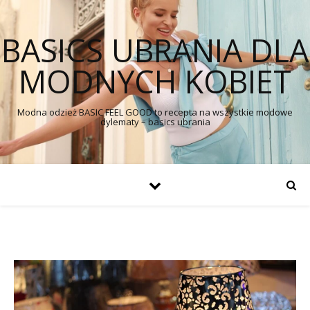
BASICS UBRANIA DLA
MODNYCH KOBIET
Modna odzież BASIC FEEL GOOD to recepta na wszystkie modowe
dylematy – basics ubrania