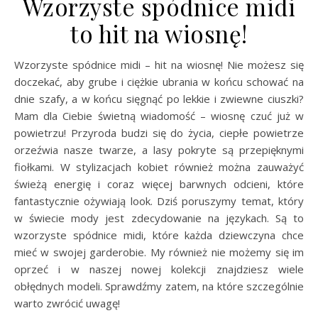
Wzorzyste spódnice midi
to hit na wiosnę!
Wzorzyste spódnice midi – hit na wiosnę! Nie możesz się
doczekać, aby grube i ciężkie ubrania w końcu schować na
dnie szafy, a w końcu sięgnąć po lekkie i zwiewne ciuszki?
Mam dla Ciebie świetną wiadomość – wiosnę czuć już w
powietrzu! Przyroda budzi się do życia, ciepłe powietrze
orzeźwia nasze twarze, a lasy pokryte są przepięknymi
fiołkami. W stylizacjach kobiet również można zauważyć
świeżą energię i coraz więcej barwnych odcieni, które
fantastycznie ożywiają look. Dziś poruszymy temat, który
w świecie mody jest zdecydowanie na językach. Są to
wzorzyste spódnice midi, które każda dziewczyna chce
mieć w swojej garderobie. My również nie możemy się im
oprzeć i w naszej nowej kolekcji znajdziesz wiele
obłędnych modeli. Sprawdźmy zatem, na które szczególnie
warto zwrócić uwagę!