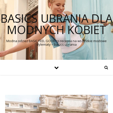
BASICS UBRANIA DLA
MODNYCH KOBIET
Modna odzież BASIC FEEL GOOD to recepta na wszystkie modowe
dylematy – basics ubrania