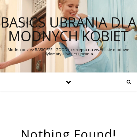
BASICS UBRANIA DLA
MODNYCH KOBIET
Modna odzież BASIC FEEL GOOD to recepta na wszystkie modowe
dylematy – basics ubrania
Nothing Found!