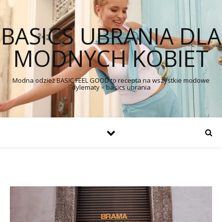
BASICS UBRANIA DLA
MODNYCH KOBIET
Modna odzież BASIC FEEL GOOD to recepta na wszystkie modowe
dylematy – basics ubrania