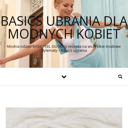
BASICS UBRANIA DLA
MODNYCH KOBIET
Modna odzież BASIC FEEL GOOD to recepta na wszystkie modowe
dylematy – basics ubrania