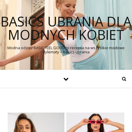
BASICS UBRANIA DLA
MODNYCH KOBIET
Modna odzież BASIC FEEL GOOD to recepta na wszystkie modowe
dylematy – basics ubrania