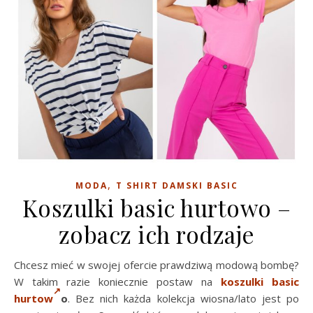
,
MODA
T SHIRT DAMSKI BASIC
Koszulki basic hurtowo –
zobacz ich rodzaje
Chcesz mieć w swojej ofercie prawdziwą modową bombę?
W takim razie koniecznie postaw na
koszulki basic
hurtow
o
. Bez nich każda kolekcja wiosna/lato jest po