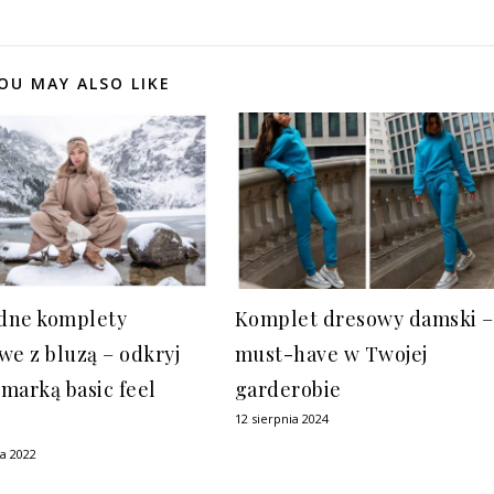
OU MAY ALSO LIKE
dne komplety
Komplet dresowy damski –
we z bluzą – odkryj
must-have w Twojej
 marką basic feel
garderobie
12 sierpnia 2024
ia 2022