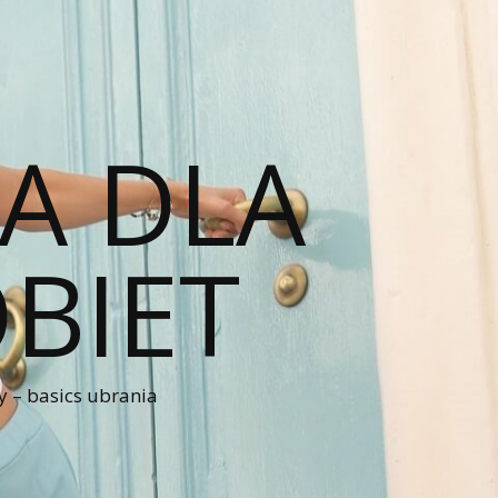
A DLA
BIET
 – basics ubrania