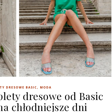
,
TY DRESOWE BASIC
MODA
ety dresowe od Basic
na chłodniejsze dni