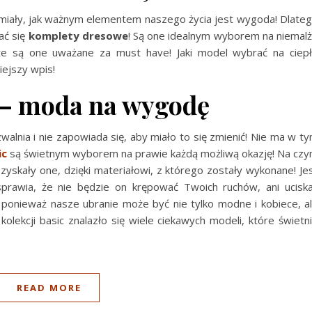
umiały, jak ważnym elementem naszego życia jest wygoda! Dlate
ać się
komplety dresowe
! Są one idealnym wyborem na niemal
 że są one uważane za must have! Jaki model wybrać na ciep
iejszy wpis!
 – moda na wygodę
walnia i nie zapowiada się, aby miało to się zmienić! Nie ma w t
ic
są świetnym wyborem na prawie każdą możliwą okazję! Na cz
yskały one, dzięki materiałowi, z którego zostały wykonane! Je
 sprawia, że nie będzie on krępować Twoich ruchów, ani ucisk
 ponieważ nasze ubranie może być nie tylko modne i kobiece, a
ekcji basic znalazło się wiele ciekawych modeli, które świetn
READ MORE