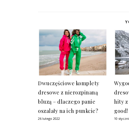
Y
Dwuczęściowe komplety
Wygo
dresowe z nierozpinaną
dreso
bluzą – dlaczego panie
hity z
oszalały na ich punkcie?
good!
26 lutego 2022
10 styczn