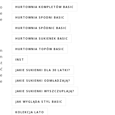
go
HURTOWNIA KOMPLETÓW BASIC
że
HURTOWNIA SPODNI BASIC
łe
HURTOWNIA SPÓDNIC BASIC
HURTOWNIA SUKIENEK BASIC
HURTOWNIA TOPÓW BASIC
ym
ym
INST
st
ać
JAKIE SUKIENKI DLA 30 LATKI?
le
JAKIE SUKIENKI ODMŁADZAJĄ?
ie
JAKIE SUKIENKI WYSZCZUPLAJĄ?
JAK WYGLĄDA STYL BASIC
KOLEKCJA LATO