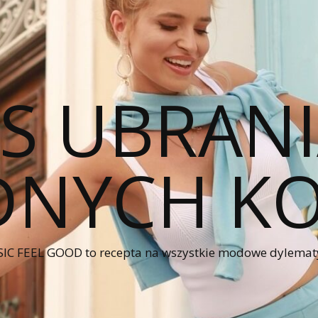
CS UBRANI
NYCH KO
IC FEEL GOOD to recepta na wszystkie modowe dylematy