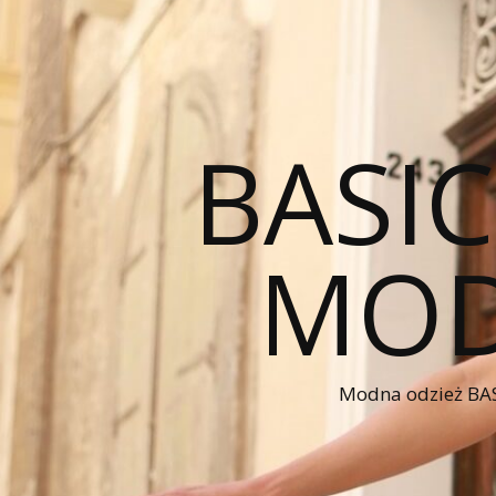
BASI
MOD
Modna odzież BAS