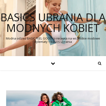
BASICS UBRANIA DLA
MODNYCH KOBIET
Modna odzież BASIC FEEL GOOD to recepta na wszystkie modowe
dylematy – basics ubrania