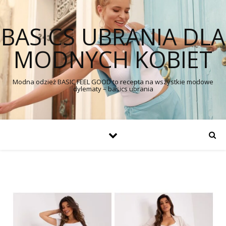
BASICS UBRANIA DLA
MODNYCH KOBIET
Modna odzież BASIC FEEL GOOD to recepta na wszystkie modowe
dylematy – basics ubrania