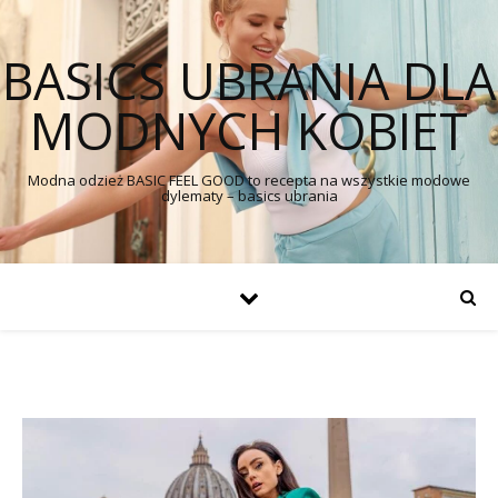
BASICS UBRANIA DLA
MODNYCH KOBIET
Modna odzież BASIC FEEL GOOD to recepta na wszystkie modowe
dylematy – basics ubrania