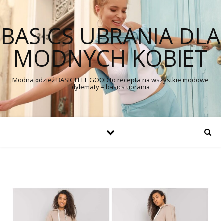
BASICS UBRANIA DLA
MODNYCH KOBIET
Modna odzież BASIC FEEL GOOD to recepta na wszystkie modowe
dylematy – basics ubrania