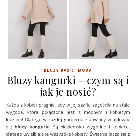
,
BLUZY BASIC
MODA
Bluzy kangurki – czym są i
jak je nosić?
Każda z kobiet pragnie, aby w jej szafie zagościła na stałe
wygoda, która połączona jest z modnym i kobiecym
lookiem! Dlatego w każdej garderobie powinny znajdować
się
bluzy kangurki
! Są nieziemsko wygodne i kobiece,
dlatego uwielbiają je wszystkie kobiety! Świetnie łączą się z