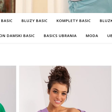
 BASIC
BLUZY BASIC
KOMPLETY BASIC
BLUZK
ON DAMSKI BASIC
BASICS UBRANIA
MODA
UB