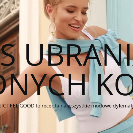
CS UBRANI
NYCH KO
IC FEEL GOOD to recepta na wszystkie modowe dylematy