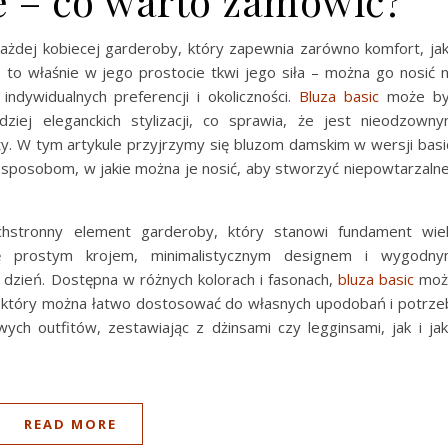
 – co warto zamówić?
żdej kobiecej garderoby, który zapewnia zarówno komfort, jak
 to właśnie w jego prostocie tkwi jego siła – można go nosić 
dywidualnych preferencji i okoliczności.
Bluza basic
może by
ziej eleganckich stylizacji, co sprawia, że jest nieodzown
y. W tym artykule przyjrzymy się bluzom damskim w wersji basi
z sposobom, w jakie można je nosić, aby stworzyć niepowtarzalne
hstronny element garderoby, który stanowi fundament wie
 się prostym krojem, minimalistycznym designem i wygodn
o dzień. Dostępna w różnych kolorach i fasonach,
bluza basic
moż
 który można łatwo dostosować do własnych upodobań i potrze
ych outfitów, zestawiając z dżinsami czy legginsami, jak i ja
READ MORE