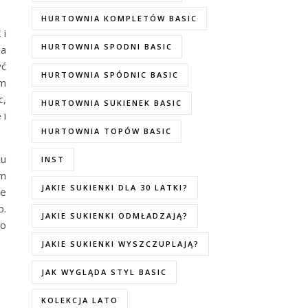
HURTOWNIA KOMPLETÓW BASIC
 i
HURTOWNIA SPODNI BASIC
na
ć
HURTOWNIA SPÓDNIC BASIC
ym
c,
HURTOWNIA SUKIENEK BASIC
 i
HURTOWNIA TOPÓW BASIC
lu
INST
ym
JAKIE SUKIENKI DLA 30 LATKI?
e
b.
JAKIE SUKIENKI ODMŁADZAJĄ?
ko
JAKIE SUKIENKI WYSZCZUPLAJĄ?
JAK WYGLĄDA STYL BASIC
KOLEKCJA LATO