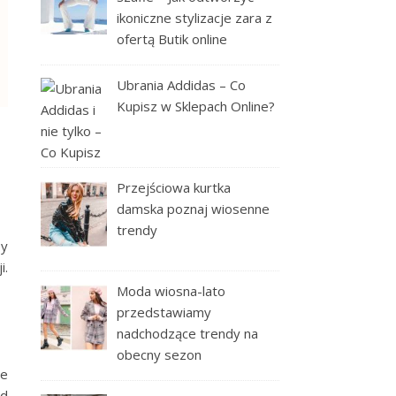
ikoniczne stylizacje zara z
ofertą Butik online
Ubrania Addidas – Co
Kupisz w Sklepach Online?
Przejściowa kurtka
damska poznaj wiosenne
trendy
by
i.
Moda wiosna-lato
przedstawiamy
nadchodzące trendy na
obecny sezon
ie
ad