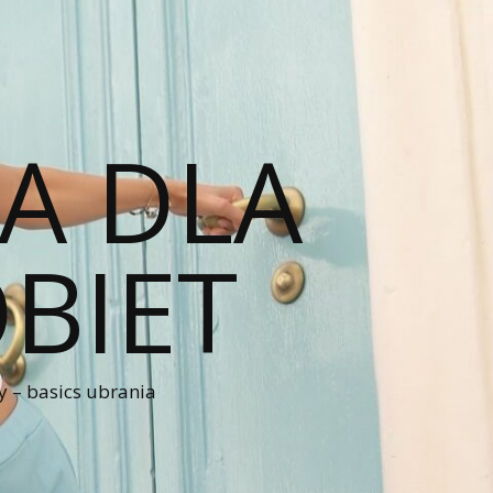
A DLA
BIET
 – basics ubrania