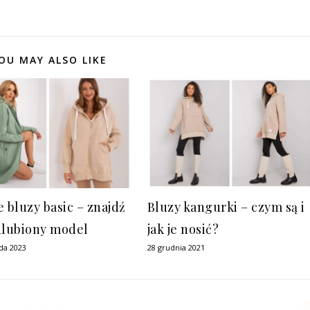
OU MAY ALSO LIKE
e bluzy basic – znajdź
Bluzy kangurki – czym są i
ulubiony model
jak je nosić?
ada 2023
28 grudnia 2021