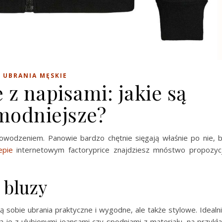
UBRANIA MĘSKIE
 z napisami: jakie są
modniejsze?
owodzeniem. Panowie bardzo chętnie sięgają właśnie po nie, 
epie
internetowym factoryprice znajdziesz mnóstwo propozycj
 bluzy
 sobie ubrania praktyczne i wygodne, ale także stylowe. Idealn
 je z ulubionymi jeansami czy spodniami z materiału, na przykł