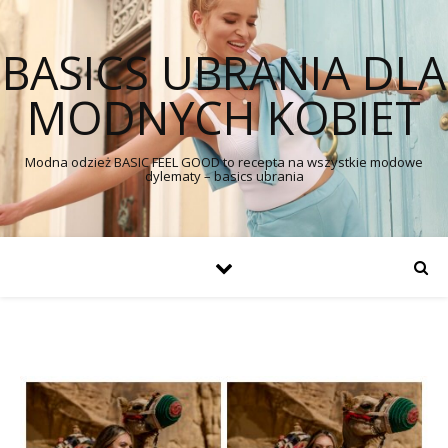
BASICS UBRANIA DLA
MODNYCH KOBIET
Modna odzież BASIC FEEL GOOD to recepta na wszystkie modowe
dylematy – basics ubrania