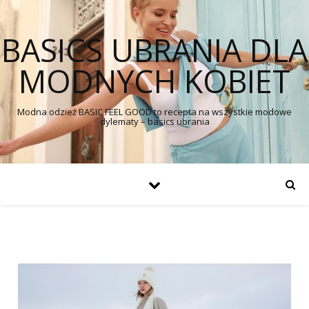
BASICS UBRANIA DLA
MODNYCH KOBIET
Modna odzież BASIC FEEL GOOD to recepta na wszystkie modowe
dylematy – basics ubrania