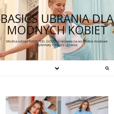
BASICS UBRANIA DLA
MODNYCH KOBIET
Modna odzież BASIC FEEL GOOD to recepta na wszystkie modowe
dylematy – basics ubrania