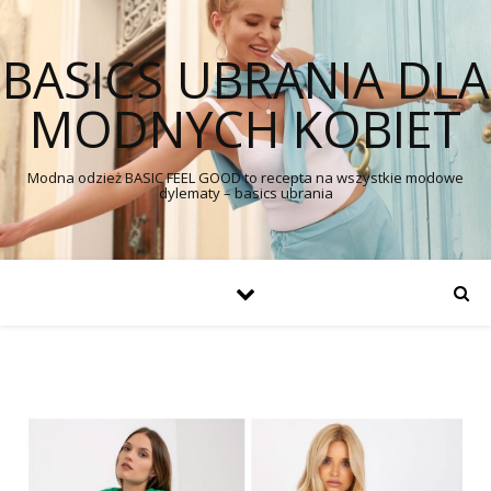
BASICS UBRANIA DLA
MODNYCH KOBIET
Modna odzież BASIC FEEL GOOD to recepta na wszystkie modowe
dylematy – basics ubrania