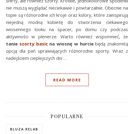
shirty, ale również szorty. Krótkie, jednokolorowe spodenki
nie muszą wyglądać nieciekawie i powtarzalnie. Obecnie na
topie są różnorodne ich kroje oraz kolory, które zainspirują
niejedną modną kobietę do stworzenia ciekawego
wiosennego looku na spacer, po domu czy podczas
aktywności w plenerze. Warto również wspomnieć, że
tanie
szorty basic
na wiosnę w hurcie
będą znakomitą
opcją dla pań uprawiających różnorodne sporty. Wraz z
nadejściem cieplejszych dni …
READ MORE
POPULARNE
BLUZA RELAB