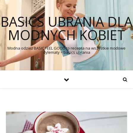
BASICS UBRANIA DLA
MODNYCH KOBIET
Modna odzież BASIC FEEL GOOD to recepta na wszystkie modowe
dylematy – basics ubrania