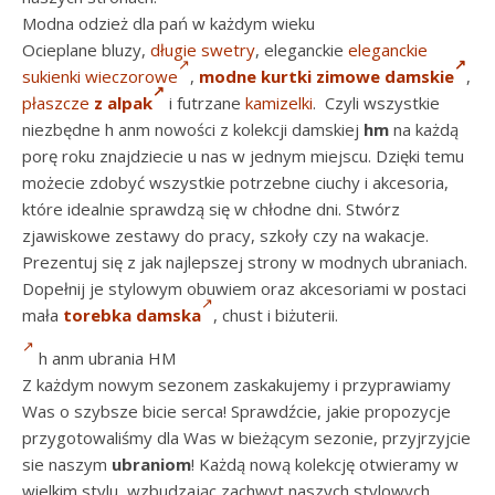
Modna odzież dla pań w każdym wieku
Ocieplane bluzy,
długie swetry
, eleganckie
eleganckie
sukienki wieczorowe
,
modne kurtki zimowe damskie
,
płaszcze
z alpak
i futrzane
kamizelki
. Czyli wszystkie
niezbędne h anm nowości z kolekcji damskiej
hm
na każdą
porę roku znajdziecie u nas w jednym miejscu. Dzięki temu
możecie zdobyć wszystkie potrzebne ciuchy i akcesoria,
które idealnie sprawdzą się w chłodne dni. Stwórz
zjawiskowe zestawy do pracy, szkoły czy na wakacje.
Prezentuj się z jak najlepszej strony w modnych ubraniach.
Dopełnij je stylowym obuwiem oraz akcesoriami w postaci
mała
torebka damska
, chust i biżuterii.
h anm ubrania HM
Z każdym nowym sezonem zaskakujemy i przyprawiamy
Was o szybsze bicie serca! Sprawdźcie, jakie propozycje
przygotowaliśmy dla Was w bieżącym sezonie, przyjrzyjcie
sie naszym
ubraniom
! Każdą nową kolekcję otwieramy w
wielkim stylu, wzbudzając zachwyt naszych stylowych