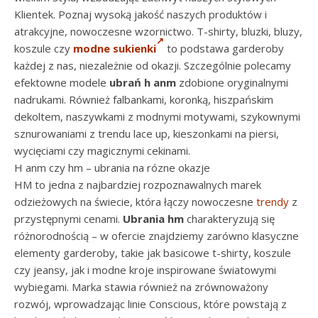
Klientek. Poznaj wysoką jakość naszych produktów i
atrakcyjne, nowoczesne wzornictwo. T-shirty, bluzki, bluzy,
koszule czy
modne sukienki
to podstawa garderoby
każdej z nas, niezależnie od okazji. Szczególnie polecamy
efektowne modele
ubrań h anm
zdobione oryginalnymi
nadrukami. Również falbankami, koronką, hiszpańskim
dekoltem, naszywkami z modnymi motywami, szykownymi
sznurowaniami z trendu lace up, kieszonkami na piersi,
wycięciami czy magicznymi cekinami.
H anm czy hm – ubrania na rózne okazje
HM to jedna z najbardziej rozpoznawalnych marek
odzieżowych na świecie, która łączy nowoczesne
trendy
z
przystępnymi cenami.
Ubrania hm
charakteryzują się
różnorodnością – w ofercie znajdziemy zarówno klasyczne
elementy garderoby, takie jak basicowe t-shirty, koszule
czy jeansy, jak i modne kroje inspirowane światowymi
wybiegami. Marka stawia również na zrównoważony
rozwój, wprowadzając linie Conscious, które powstają z