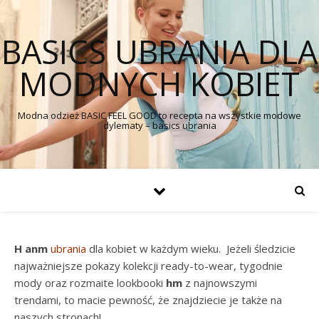
BASICS UBRANIA DLA
MODNYCH KOBIET
Modna odzież BASIC FEEL GOOD to recepta na wszystkie modowe
dylematy – basics ubrania
H anm
ubrania
dla kobiet w każdym wieku. Jeżeli śledzicie
najważniejsze pokazy kolekcji ready-to-wear, tygodnie
mody oraz rozmaite lookbooki
hm
z najnowszymi
trendami, to macie pewność, że znajdziecie je także na
naszych stronach!