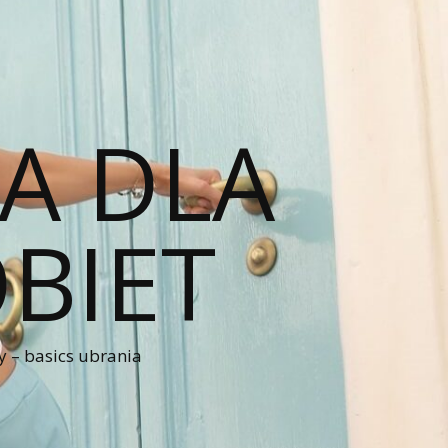
A DLA
BIET
 – basics ubrania