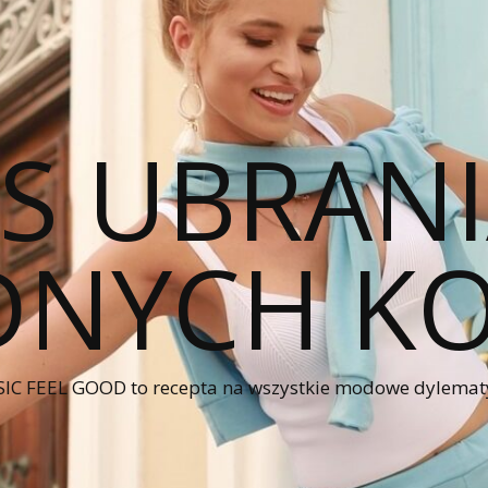
CS UBRANI
NYCH KO
IC FEEL GOOD to recepta na wszystkie modowe dylematy