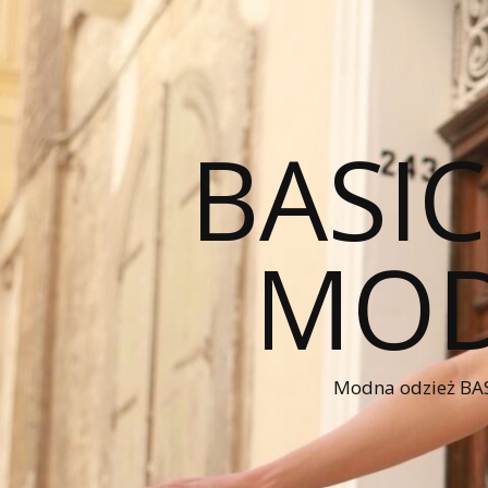
BASI
MOD
Modna odzież BAS