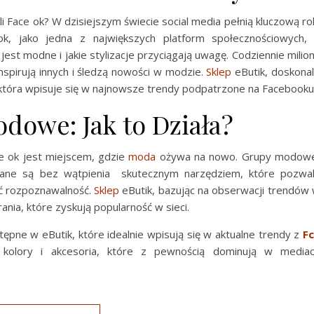
i Face ok? W dzisiejszym świecie social media pełnią kluczową ro
, jako jedna z największych platform społecznościowych,
st modne i jakie stylizacje przyciągają uwagę. Codziennie milio
inspirują innych i śledzą nowości w modzie.
Sklep
eButik, doskona
 która wpisuje się w najnowsze trendy podpatrzone na Facebooku
odowe: Jak to Działa?
e ok jest miejscem, gdzie
moda
ożywa na nowo. Grupy modow
wane są bez wątpienia skutecznym narzędziem, które pozwa
 rozpoznawalność.
Sklep
eButik, bazując na obserwacji trendów
nia, które zyskują popularność w sieci.
ępne w eButik, które idealnie wpisują się w aktualne trendy z
F
 kolory i akcesoria, które z pewnością dominują w media