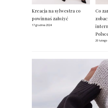
Kreacja na sylwestra co
Co za
powinnaś założyć
zobac
17 grudnia 2024
inter
Polsc
20 lutego