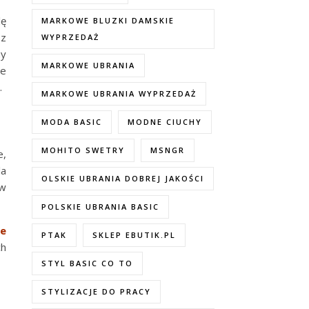
lę
MARKOWE BLUZKI DAMSKIE
 z
WYPRZEDAŻ
ny
MARKOWE UBRANIA
le
.
MARKOWE UBRANIA WYPRZEDAŻ
MODA BASIC
MODNE CIUCHY
MOHITO SWETRY
MSNGR
e,
la
OLSKIE UBRANIA DOBREJ JAKOŚCI
 w
POLSKIE UBRANIA BASIC
ce
PTAK
SKLEP EBUTIK.PL
ch
STYL BASIC CO TO
STYLIZACJE DO PRACY