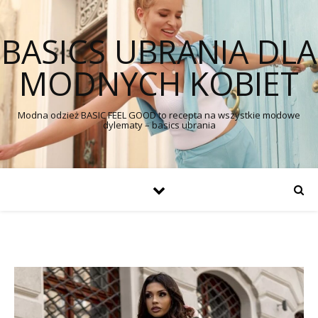
BASICS UBRANIA DLA
MODNYCH KOBIET
Modna odzież BASIC FEEL GOOD to recepta na wszystkie modowe
dylematy – basics ubrania